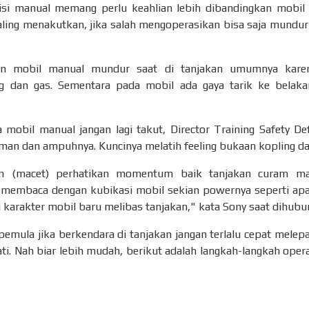
si manual memang perlu keahlian lebih dibandingkan mobil o
aling menakutkan, jika salah mengoperasikan bisa saja mundur 
dian mobil manual mundur saat di tanjakan umumnya ka
g dan gas. Sementara pada mobil ada gaya tarik ke belak
obil manual jangan lagi takut, Director Training Safety De
an dan ampuhnya. Kuncinya melatih feeling bukaan kopling da
an (macet) perhatikan momentum baik tanjakan curam m
embaca dengan kubikasi mobil sekian powernya seperti apa
 karakter mobil baru melibas tanjakan," kata Sony saat dihubu
mula jika berkendara di tanjakan jangan terlalu cepat melepas 
. Nah biar lebih mudah, berikut adalah langkah-langkah ope