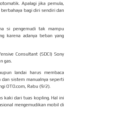
tomatik. Apalagi jika pemula,
berbahaya bagi diri sendiri dan
rena si pengemudi tak mampu
ang karena adanya beban yang
fensive Consultant (SDCI) Sony
n gas.
aupun landai harus membaca
 dan sistem manualnya seperti
ngi OTO.com, Rabu (9/2).
kaki dari tuas kopling. Hal ini
rasional mengemudikan mobil di