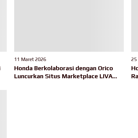
11 Maret 2026
25
i
Honda Berkolaborasi dengan Orico
Ho
Luncurkan Situs Marketplace LIVA
Ra
i
untuk Perluas Akses Penjualan Mobil
Se
Bekas Bersertifikasi