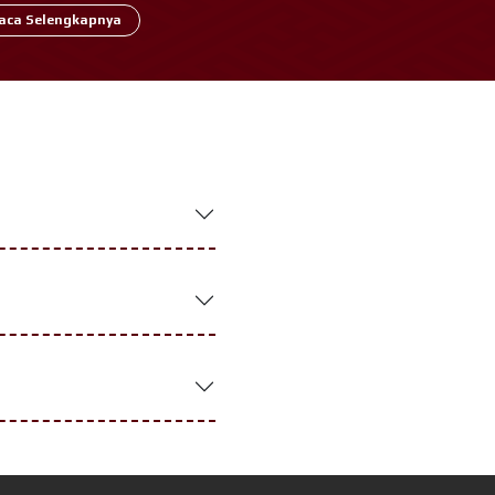
warna hitam semakin memperkuat tampilan
aca Selengkapnya
ty.