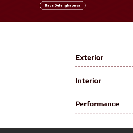
diffuser dan spoiler baru, semakin memaksima
Baca Selengkapnya
perjalanan Anda dalam menjadi yang terdepan.
Exterior
Interior
Performance