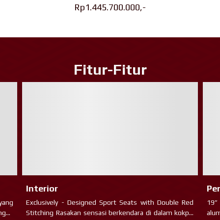
Rp1.445.700.000,-
Fitur-Fitur
Interior
Pe
yang
Exclusively - Designed Sport Seats with Double Red
19”
ngan
Stitching Rasakan sensasi berkendara di dalam kokpit
alu