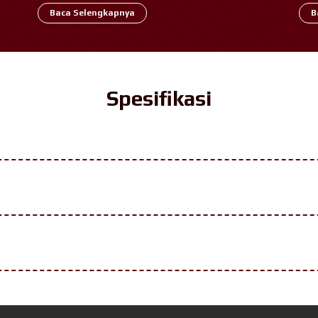
lkan
mobil balap yang dibalut dengan desain eksklusif dan
ber
Baca Selengkapnya
B
sporty, namun tetap mengedepankan kenyamanan di
spor
dalam setiap perjalanan
Spesifikasi